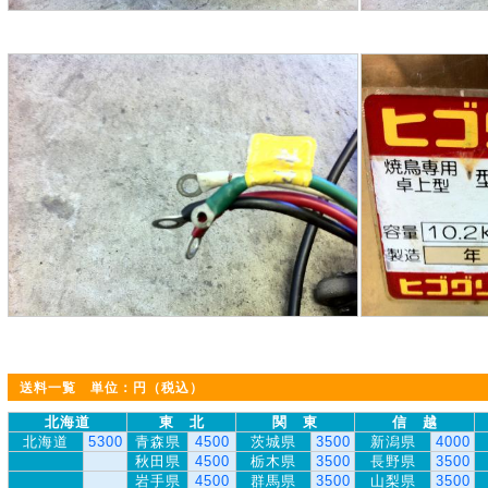
送料一覧 単位：円（税込）
北海道
東 北
関 東
信 越
北海道
5300
青森県
4500
茨城県
3500
新潟県
4000
秋田県
4500
栃木県
3500
長野県
3500
岩手県
4500
群馬県
3500
山梨県
3500