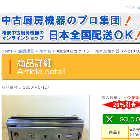
TOP
Home
>
熱調理器
>
焼き台
> ■激安■ヒゴグリラー 焼き鳥焼き器 3P-210KC
商品番号： 1310-HC-117
購入数量：
只今在庫
■激安
商品名
210