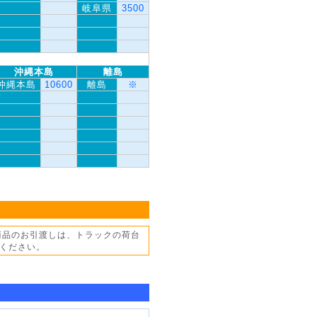
岐阜県
3500
沖縄本島
離島
沖縄本島
10600
離島
※
商品のお引渡しは、トラックの荷台
ください。