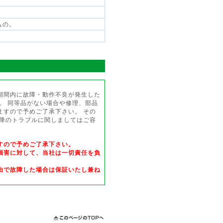
もの。
期間内に故障・動作不良が発生した
。 同等品がない場合や修理、部品
ますので予めご了承下さい。 その
以降のトラブルに関しましてはご容
すので予めご了承下さい。
損害に対して、当社は一切責任を負
由で故障した場合は保証いたし兼ね