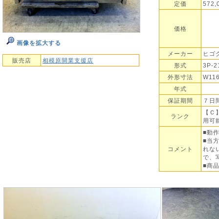
定価
572
価格
画像を拡大する
メーカー
ヒゴ
販売店
相模原開業支援店
形式
3P-2
外形寸法
W11
年式
保証期間
７日
【Ｃ
ランク
用可
■動
■当
コメント
れな
で、
■商