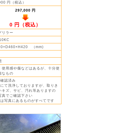
,000 円（税込）
297,000 円
0 円（税込）
グリラー
10KC
60×D460×H420 （mm)
間
】使用感や傷などはあるが、十分使
能なもの
作確認済み
方にて洗浄しておりますが、取りき
いキズ、サビ、汚れ等ありますの
写真でご確認下さい
品は写真にあるものがすべてです