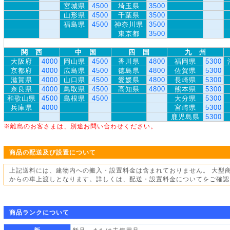
宮城県
4500
埼玉県
3500
山形県
4500
千葉県
3500
福島県
4500
神奈川県
3500
東京都
3500
関 西
中 国
四 国
九 州
大阪府
4000
岡山県
4500
香川県
4800
福岡県
5300
京都府
4000
広島県
4500
徳島県
4800
佐賀県
5300
滋賀県
4000
山口県
4500
愛媛県
4800
長崎県
5300
奈良県
4000
鳥取県
4500
高知県
4800
熊本県
5300
和歌山県
4500
島根県
4500
大分県
5300
兵庫県
4000
宮崎県
5300
鹿児島県
5300
※離島のお客さまは、別途お問い合わせください。
商品の配送及び設置について
上記送料には、建物内への搬入・設置料金は含まれておりません。 大型
からの車上渡しとなります。詳しくは、配送・設置料金についてをご確認
商品ランクについて