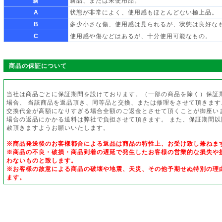
新
新品、または未使用品。
A
状態が非常によく、使用感もほとんどない極上品。
B
多少小さな傷、使用感は見られるが、状態は良好な
C
使用感や傷などはあるが、十分使用可能なもの。
商品の保証について
当社は商品ごとに保証期間を設けております。（一部の商品を除く）保証
場合、 当該商品を返品頂き、同等品と交換、または修理をさせて頂きます
交換代金が高額になりすぎる場合全額のご返金とさせて頂くことが御座い
場合の返品にかかる送料は弊社で負担させて頂きます。 また、保証期間
赦頂きますようお願いいたします。
※商品発送後のお客様都合による返品は商品の特性上、お受け致し兼ねま
※商品の不良・破損・商品到着の遅延で発生したお客様の営業的な損失や
わないものと致します。
※お客様の故意による商品の破壊や地震、天災、その他予期せぬ特別の理
ます。