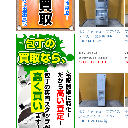
ホシザキ キューブアイス
メーカー 製氷機 IM-
キ
230AM-1-SA
A
2502-IM-693
2
W700×D790×H1850
W
ＳＯＬＤ ＯＵＴ
ホシザキ キューブアイス
ホ
ディスペンサー DIM-
ブ
30D-1 2014年製
1