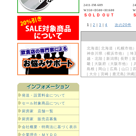
2411-IM-689
2
W350×D500×H1600
W
ＳＯＬＤ ＯＵＴ
1
 | 
2
 | 
3
 | 
4
次の20件
北海道[ 北海道（札幌市他）] 東
神奈川県（横浜市他） | 埼玉県
越・北陸 [ 新潟県| 長野 | 富
畿 [ 大阪府（大阪市他） | 兵
島根 | 岡山 | 広島 | 山口 ]
| 大分 | 宮崎 | 鹿児島]
発送・設置料金について
セール対象商品について
厨房家 店舗一覧
厨房家 販売店募集
会社概要・特商法に基づく表示
企業理念・ＭＹＤＯ