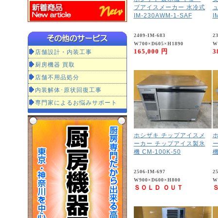
ブアイスメーカー 水冷式
IM-230AWM-1-SAF
I
2409-IM-683
2
W700×D605×H1890
W
165,000 円
3
店舗設計・内装工事
厨房機器 買取
店舗不用品処分
内装解体･原状回復工事
専門家によるお悩みサポート
ホシザキ チップアイスメ
ーカー チップアイス製氷
機 CM-100K-50
機
2506-IM-697
2
W900×D600×H800
W
ＳＯＬＤ ＯＵＴ