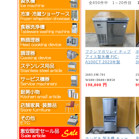
全650件中 1～20件目
フクシマガリレイ チップ
アイス製氷機 FIC-
デ
A100CT 2023年製
3
2603-IM-701
2
W600×D600×H850
W
198,000 円
9
ホシザキ 製氷機 キュー
美