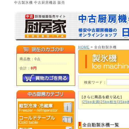
中古製氷機 中古厨房機器 販売
HOME
> 全自動製氷機
商品数：0点
合計：
0円
検索ワード：
[さらに商品を絞り込む]
|
25kg未満
|
25kg相当
|
35kg
全自動製氷機一覧