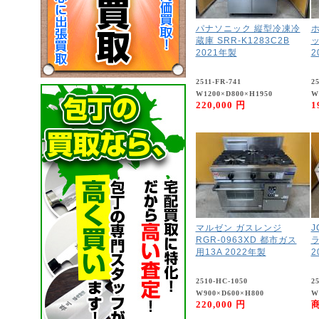
パナソニック 縦型冷凍冷
蔵庫 SRR-K1283C2B
ッ
2021年製
2
2511-FR-741
2
W1200×D800×H1950
W
220,000 円
1
マルゼン ガスレンジ
J
RGR-0963XD 都市ガス
ラ
用13A 2022年製
2
2510-HC-1050
2
W900×D600×H800
W
220,000 円