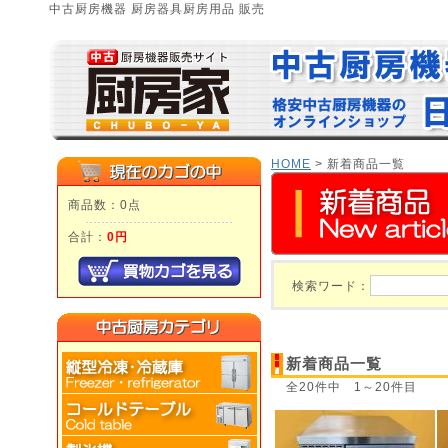
中古厨房機器 厨房器具厨房用品 販売
HOME
> 新着商品一覧
商品数：0点
合計：
0円
検索ワード：
新着商品一覧
全20件中 1～20件目