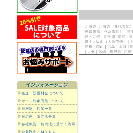
北海道[ 北海道（札幌市他）] 東
神奈川県（横浜市他） | 埼玉県
越・北陸 [ 新潟県| 長野 | 富
畿 [ 大阪府（大阪市他） | 兵
島根 | 岡山 | 広島 | 山口 ]
| 大分 | 宮崎 | 鹿児島]
発送・設置料金について
セール対象商品について
厨房家 店舗一覧
厨房家 販売店募集
会社概要・特商法に基づく表示
企業理念・ＭＹＤＯ