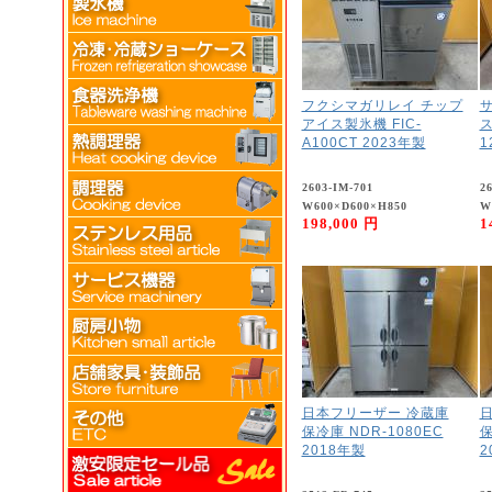
フクシマガリレイ チップ
アイス製氷機 FIC-
ス
A100CT 2023年製
1
2603-IM-701
2
W600×D600×H850
W
198,000 円
1
日本フリーザー 冷蔵庫
保冷庫 NDR-1080EC
保
2018年製
2