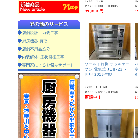
2512-FR-745
2
W1200×D800×H1905
W
99,000 円
9
店舗設計・内装工事
厨房機器 買取
店舗不用品処分
内装解体･原状回復工事
ワールド精機 デッキオー
専門家によるお悩みサポート
ブン 電気式 JEⅡ-23T-
冷
PPP 2019年製
R
2512-HC-1053
25
W1350×D975×H1760
W
商談中！
1