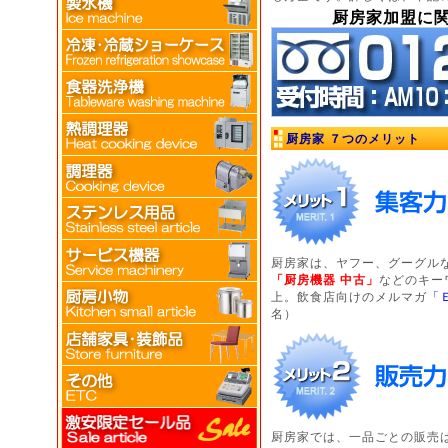
厨房家加盟に
厨房家 ７つのメリット
厨房家は、ヤフー、グーグル
「厨房機器 中古」
などのキー
上。飲食店向けのメルマガ
「
名）
厨房家では、一品ごとの販売