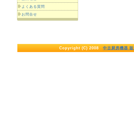
よくある質問
お問合せ
Copyright (C) 2008
中古厨房機器 販