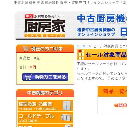
中古厨房機器 中古厨房器具 販売・買取専門リサイクルショップ『
HOME
> セール対象商品につ
セール対象商品
商品数：0点
下記のセールマークが付いて
合計：
0円
ります。
セールマークが付いていない
となりますので、 予めご了承
商品一覧