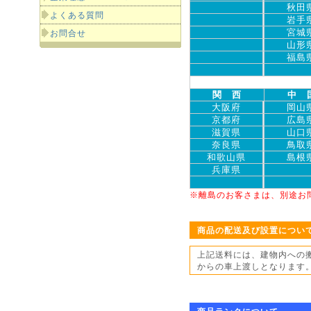
秋田
よくある質問
岩手
宮城
お問合せ
山形
福島
関 西
中 
大阪府
岡山
京都府
広島
滋賀県
山口
奈良県
鳥取
和歌山県
島根
兵庫県
※離島のお客さまは、別途お
商品の配送及び設置につい
上記送料には、建物内への
からの車上渡しとなります