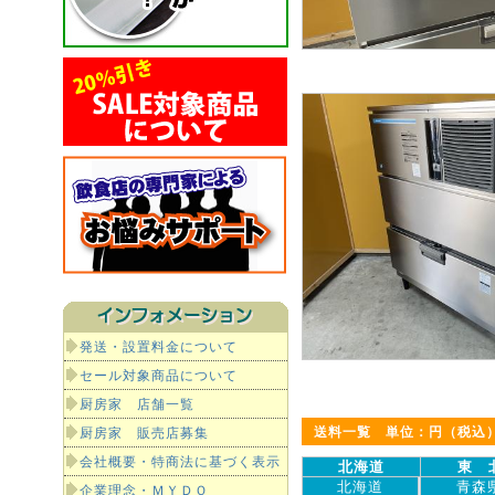
発送・設置料金について
セール対象商品について
厨房家 店舗一覧
送料一覧 単位：円（税込
厨房家 販売店募集
会社概要・特商法に基づく表示
北海道
東 
北海道
青森
企業理念・ＭＹＤＯ