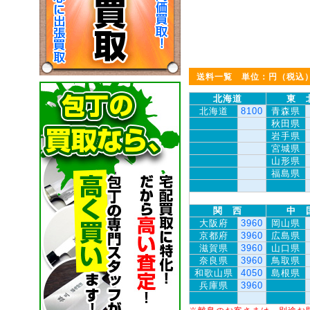
送料一覧 単位：円（税込
北海道
東 
北海道
8100
青森県
秋田県
岩手県
宮城県
山形県
福島県
関 西
中 
大阪府
3960
岡山県
京都府
3960
広島県
滋賀県
3960
山口県
奈良県
3960
鳥取県
和歌山県
4050
島根県
兵庫県
3960