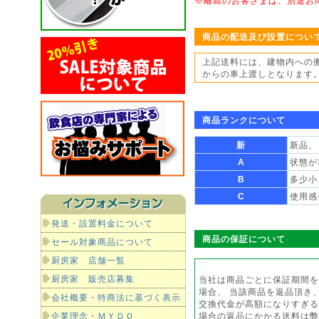
※離島のお客さまは、別途お
商品の配送及び設置につい
上記送料には、建物内への
からの車上渡しとなります
商品ランクについて
新
新品、
A
状態が
B
多少小
C
使用感
発送・設置料金について
商品の保証について
セール対象商品について
厨房家 店舗一覧
厨房家 販売店募集
当社は商品ごとに保証期間を
場合、 当該商品を返品頂き
会社概要・特商法に基づく表示
交換代金が高額になりすぎる
企業理念・ＭＹＤＯ
場合の返品にかかる送料は弊