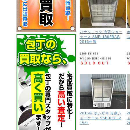
パナソニック 冷蔵ショー
ケース SMR-180FBAG
ス
2016年製
2309-FS-653
2
W1016×D580×H1390
W
ＳＯＬＤ ＯＵＴ
2015年 ホシザキ 冷蔵シ
2
ョーケース SSB-63CL2
ョ
156L
2