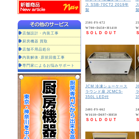
ス SSB-70CT2 2019年
ス
製
2501-FS-672
2
W700×D450×H1410
W
ＳＯＬＤ ＯＵＴ
店舗設計・内装工事
厨房機器 買取
店舗不用品処分
内装解体･原状回復工事
専門家によるお悩みサポート
JCM 冷凍ショーケース
J
ラウンド扉 JCMCS-
ラ
350L LED付
3
2401-FS-662
2
W1610×D697×H850
W
ＳＯＬＤ ＯＵＴ