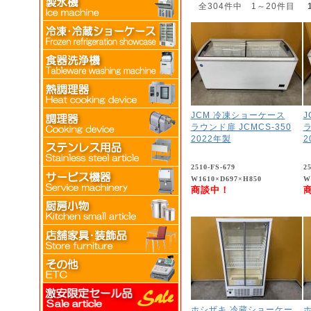
全304件中 1～20件目
JCM 冷凍ショーケース
J
ラウンド扉 JCMCS-350
ラ
2022年製
2
2510-FS-679
2
W1610×D697×H850
W
商談中！
ホシザキ 冷蔵ショーケー