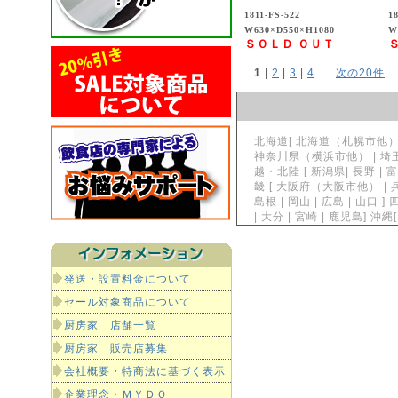
1811-FS-522
18
W630×D550×H1080
W
ＳＯＬＤ ＯＵＴ
1
 | 
2
 | 
3
 | 
4
次の20件
北海道[ 北海道（札幌市他）] 東
神奈川県（横浜市他） | 埼玉県
越・北陸 [ 新潟県| 長野 | 富
畿 [ 大阪府（大阪市他） | 兵
島根 | 岡山 | 広島 | 山口 ]
| 大分 | 宮崎 | 鹿児島]
発送・設置料金について
セール対象商品について
厨房家 店舗一覧
厨房家 販売店募集
会社概要・特商法に基づく表示
企業理念・ＭＹＤＯ