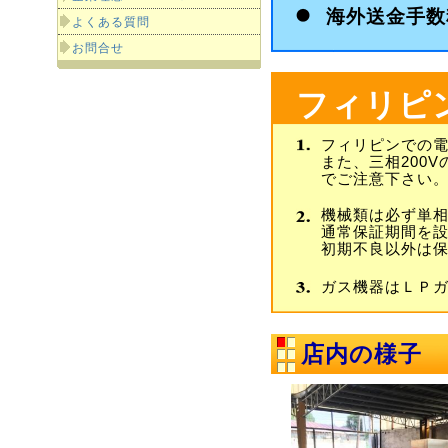
海外送金手数
よくある質問
お問合せ
フィリピ
フィリピンでの電
また、三相200
でご注意下さい
機械類は必ず単相
通常保証期間を
初期不良以外は
ガス機器はＬＰ
店内の様子