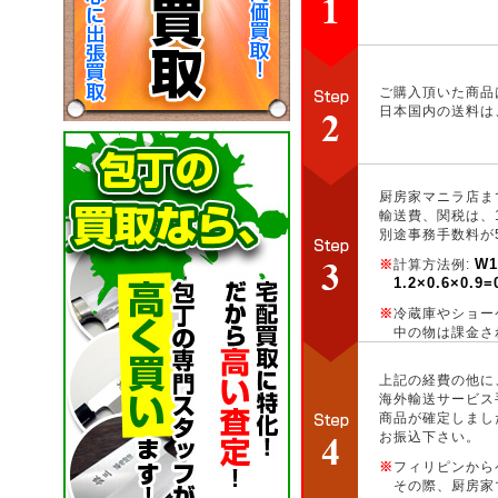
ご購入頂いた商品
日本国内の送料は
厨房家マニラ店ま
輸送費、関税は、
別途事務手数料が5
W1
※
計算方法例:
1.2×0.6×0.9
※
冷蔵庫やショー
中の物は課金さ
上記の経費の他に
海外輸送サービス
商品が確定しまし
お振込下さい。
※
フィリピンから
その際、厨房家