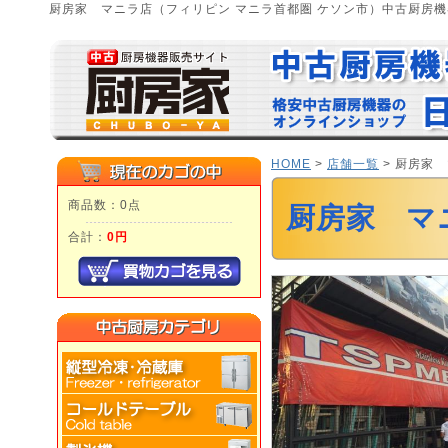
厨房家 マニラ店（フィリピン マニラ首都圏 ケソン市）中古厨房機
HOME
>
店舗一覧
> 厨房家
商品数：0点
厨房家 マ
合計：
0円