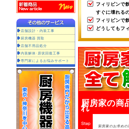
フィリピンで
すぐに壊れる
フィリピンで
どうしてもフ
店舗設計・内装工事
厨房機器 買取
店舗不用品処分
内装解体･原状回復工事
専門家によるお悩みサポート
厨房家の商
れ
厨房家のお求めの