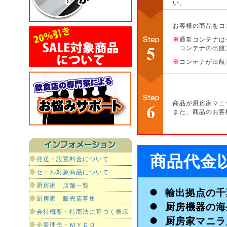
い。
お客様の商品をコ
※
通常コンテナは
コンテナの出航
※
コンテナが出航
商品が厨房家マニ
また、商品のお客
商品代金
発送・設置料金について
セール対象商品について
厨房家 店舗一覧
輸出拠点の千
厨房家 販売店募集
厨房機器の海
会社概要・特商法に基づく表示
厨房家マニラ
企業理念・ＭＹＤＯ