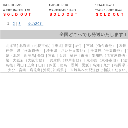
1608-HC-595
1605-HC-518
1604-HC-491
W300×D450×H120
W450×D600×H350
W450×D600×H540
ＳＯＬＤ ＯＵＴ
ＳＯＬＤ ＯＵＴ
ＳＯＬＤ ＯＵＴ
1
 | 
2
 | 
3
次の20件
全国どこへでも発送いたします！
北海道[ 北海道（札幌市他）] 東北[ 青森 | 岩手 | 宮城（仙台市他） | 秋田 | 山
神奈川県（横浜市他） | 埼玉県（さいたま市他） | 千葉県（千葉市他） | 茨城県
越・北陸 [ 新潟県| 長野 | 富山 | 石川 | 福井 ] 東海 [ 愛知県（名古屋市他） 
畿 [ 大阪府（大阪市他） | 兵庫県（神戸市他） | 京都府（京都市他） | 滋賀 | 
島根 | 岡山 | 広島 | 山口 ] 四国 [ 徳島 | 香川 | 愛媛 | 高知 ] 九州 [ 福
| 大分 | 宮崎 | 鹿児島] 沖縄[ 沖縄県 ] ※離島への配送はご相談ください