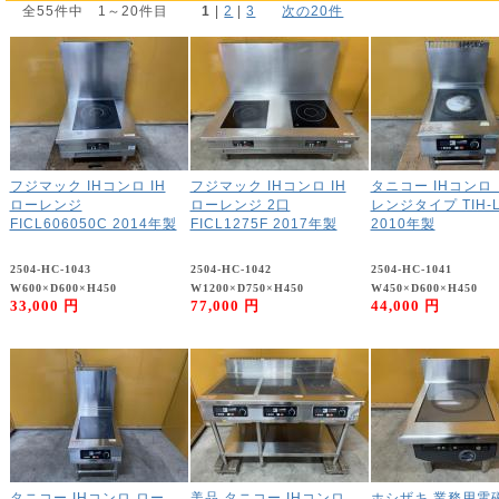
全55件中 1～20件目
1
 | 
2
 | 
3
次の20件
フジマック IHコンロ IH
フジマック IHコンロ IH
タニコー IHコンロ
ローレンジ
ローレンジ 2口
レンジタイプ TIH-
FICL606050C 2014年製
FICL1275F 2017年製
2010年製
2504-HC-1043
2504-HC-1042
2504-HC-1041
W600×D600×H450
W1200×D750×H450
W450×D600×H450
33,000 円
77,000 円
44,000 円
タニコー IHコンロ ロー
美品 タニコー IHコンロ
ホシザキ 業務用電