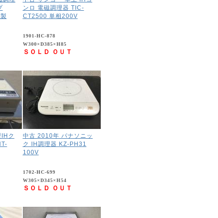
プ
ンロ 電磁調理器 TIC-
年製
CT2500 単相200V
1901-HC-878
W300×D385×H85
ＳＯＬＤ ＯＵＴ
型IHク
中古 2010年 パナソニッ
T-
ク IH調理器 KZ-PH31
100V
1702-HC-699
W305×D345×H54
ＳＯＬＤ ＯＵＴ