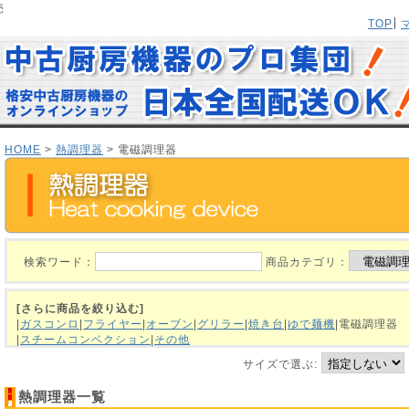
売
TOP
HOME
>
熱調理器
> 電磁調理器
検索ワード：
商品カテゴリ：
[さらに商品を絞り込む]
|
ガスコンロ
|
フライヤー
|
オーブン
|
グリラー
|
焼き台
|
ゆで麺機
|電磁調理
|
スチームコンベクション
|
その他
サイズで選ぶ:
熱調理器一覧