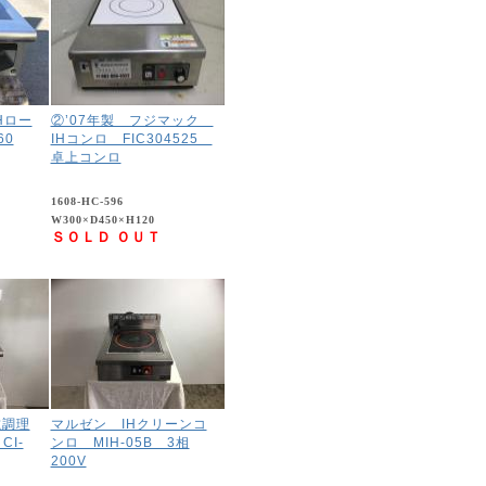
IHロー
②’07年製 フジマック
60
IHコンロ FIC304525
卓上コンロ
1608-HC-596
W300×D450×H120
ＳＯＬＤ ＯＵＴ
磁調理
マルゼン IHクリーンコ
CI-
ンロ MIH-05B 3相
200V