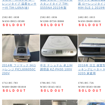
レンジタイプ 温度センサ
スタンドタイプ TIH-
器 ローレンジタイ
ー付 TIH-L6NA(改)
S555NA 2015年製
HIH-5LE-1 2019
2502-HC-1038
2502-HC-1036
2402-HC-1013
W450×D815×H500
W1200×D750×H800
W450×D600×H650
ＳＯＬＤ ＯＵＴ
ＳＯＬＤ ＯＵＴ
ＳＯＬＤ ＯＵＴ
2014年 フジマック IHロ
中古 ナショナル 卓上IH
2016年 日立 据置
ーレンジ FICL606050C
調理器 KZ-PH30 100V
ッキングヒーター H
200V
320S 家庭用
1712-HC-783
1706-HC-735
1705-HC-726
W600×D600×H1010
W305×D345×H55
W590×D503×H180
ＳＯＬＤ ＯＵＴ
ＳＯＬＤ ＯＵＴ
ＳＯＬＤ ＯＵＴ