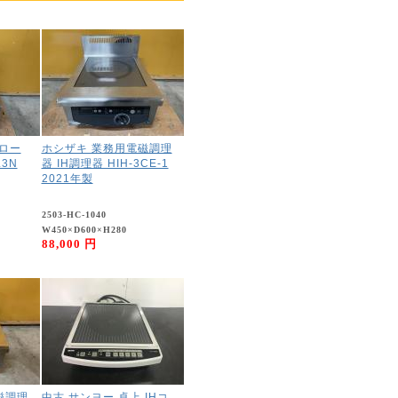
 ロー
ホシザキ 業務用電磁調理
L3N
器 IH調理器 HIH-3CE-1
2021年製
2503-HC-1040
W450×D600×H280
88,000 円
磁調理
中古 サンヨー 卓上 IHコ