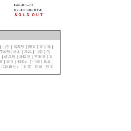
1604-HC-488
W450×D600×H350
ＳＯＬＤ ＯＵＴ
形 | 福島県 ] 関東 [ 東京都 |
| 栃木 | 群馬 | 山梨 ] 信
| 岐阜県 | 静岡県 | 三重県 ] 近
奈良 | 和歌山 ] 中国 [ 鳥取 |
岡県（福岡市他） | 佐賀 | 長崎 | 熊本
。