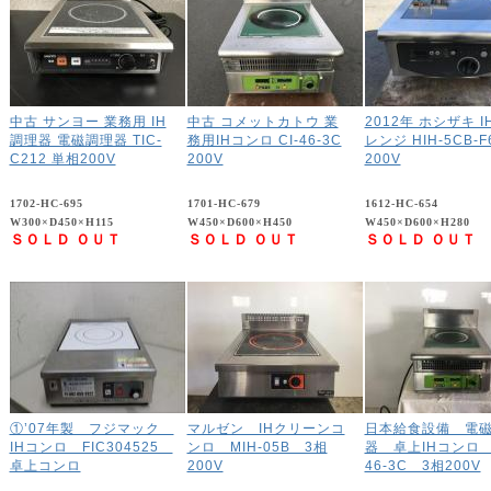
中古 サンヨー 業務用 IH
中古 コメットカトウ 業
2012年 ホシザキ 
調理器 電磁調理器 TIC-
務用IHコンロ CI-46-3C
レンジ HIH-5CB-F
C212 単相200V
200V
200V
1702-HC-695
1701-HC-679
1612-HC-654
W300×D450×H115
W450×D600×H450
W450×D600×H280
ＳＯＬＤ ＯＵＴ
ＳＯＬＤ ＯＵＴ
ＳＯＬＤ ＯＵＴ
①’07年製 フジマック
マルゼン IHクリーンコ
日本給食設備 電
IHコンロ FIC304525
ンロ MIH-05B 3相
器 卓上IHコンロ 
卓上コンロ
200V
46-3C 3相200V