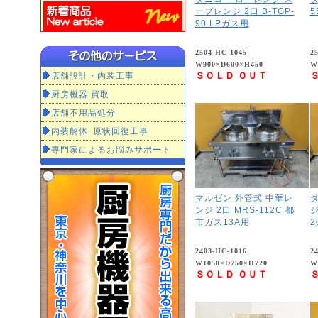
ープレンジ 2口 B-TGP-
5
90 LPガス用
2504-HC-1045
2
W900×D600×H450
W
店舗設計・内装工事
ＳＯＬＤ ＯＵＴ
厨房機器 買取
店舗不用品処分
内装解体･原状回復工事
専門家によるお悩みサポート
マルゼン 外管式 中華レ
タ
ンジ 2口 MRS-112C 都
ジ
市ガス13A用
2
2403-HC-1016
2
W1050×D750×H720
W
ＳＯＬＤ ＯＵＴ