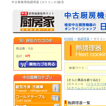
中古業務用熱調理器 (ガスコンロ)販売
HOME
>
熱調理器
> ガスコ
商品数：0点
合計：
0円
検索ワード：
[さらに商品を絞り込む]
|ガスコンロ
|
フライヤー
|
|
スチームコンベクション
|
そ
熱調理器一覧