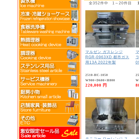
全352件中 1～20件目
マルゼン ガスレンジ
マ
RGR-0963XD 都市ガス
ラ
用13A 2022年製
0
2510-HC-1050
2
W900×D600×H800
W
220,000 円
8
タニコー ローレンジ ス
タ