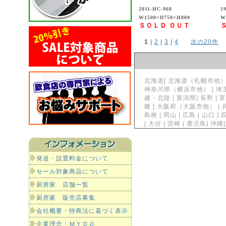
2011-HC-960
1
W1500×D750×H800
W
ＳＯＬＤ ＯＵＴ
1
 | 
2
 | 
3
 | 
4
次の20件
北海道[ 北海道（札幌市他）] 東
神奈川県（横浜市他） | 埼玉県
越・北陸 [ 新潟県| 長野 | 富
畿 [ 大阪府（大阪市他） | 兵
島根 | 岡山 | 広島 | 山口 ]
| 大分 | 宮崎 | 鹿児島]
発送・設置料金について
セール対象商品について
厨房家 店舗一覧
厨房家 販売店募集
会社概要・特商法に基づく表示
企業理念・ＭＹＤＯ