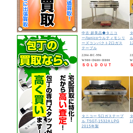
中古:超美品◆タニコ
タ
ー/tanicoウルティモシリ
ル
ーズコンパクト2口ガス
1
テーブル
2204-HC-996
2
W900×D600×H800
W
ＳＯＬＤ ＯＵＴ
タニコー 5口ガステーブ
タ
ル TSGT-1532A LPG
1
2015年製