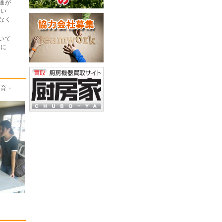
達が
さい
なく
いて
当に
教育・