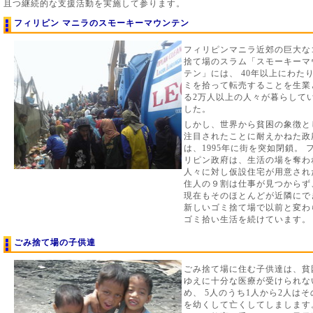
且つ継続的な支援活動を実施して参ります。
フィリピン マニラのスモーキーマウンテン
フィリピンマニラ近郊の巨大な
捨て場のスラム「スモーキーマ
テン」には、 40年以上にわた
ミを拾って転売することを生業
る2万人以上の人々が暮らして
した。
しかし、世界から貧困の象徴と
注目されたことに耐えかねた政
は、1995年に街を突如閉鎖。 
リピン政府は、生活の場を奪わ
人々に対し仮設住宅が用意され
住人の９割は仕事が見つからず
現在もそのほとんどが近隣にで
新しいゴミ捨て場で以前と変わ
ゴミ拾い生活を続けています。
ごみ捨て場の子供達
ごみ捨て場に住む子供達は、貧
ゆえに十分な医療が受けられな
め、 5人のうち1人から2人はそ
を幼くして亡くしてしまします