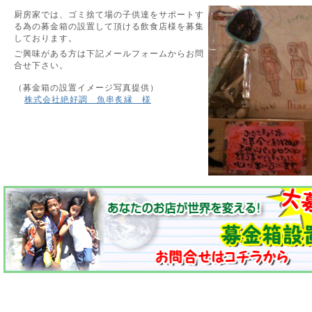
厨房家では、ゴミ捨て場の子供達をサポートす
る為の募金箱の設置して頂ける飲食店様を募集
しております。
ご興味がある方は下記メールフォームからお問
合せ下さい。
（募金箱の設置イメージ写真提供）
株式会社絶好調 魚串炙縁 様