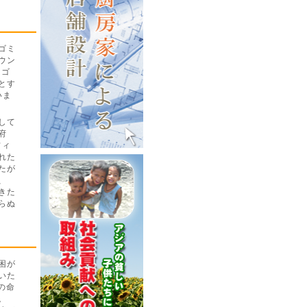
ゴミ
ウン
りゴ
とす
いま
して
府
フィ
れた
たが
、
きた
らぬ
困が
いた
の命
。