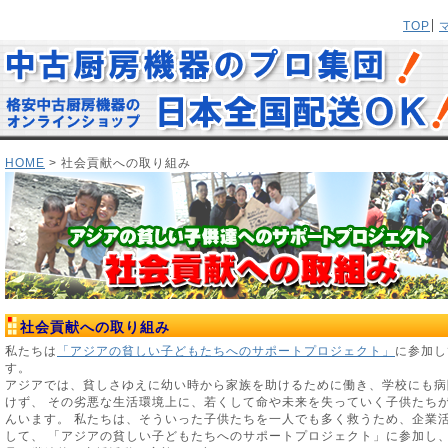
TOP
HOME
> 社会貢献への取り組み
社会貢献への取り組み
私たちは
「アジアの貧しい子どもたちへのサポートプロジェクト」
に参加し
す。
アジアでは、貧しさゆえに幼い時から家族を助けるために働き、学校にも病
けず、 その劣悪な生活環境上に、若くして命や未来を失っていく子供たち
んいます。 私たちは、そういった子供たちを一人でも多く救うため、企業
して、 「アジアの貧しい子どもたちへのサポートプロジェクト」に参加し、