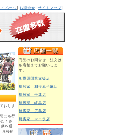
マイページ
お問合せ
サイトマップ
商品のお問合せ・注文は
各店舗までお願いしま
す。
相模原開業支援店
厨房家 相模原当麻店
厨房家 千葉店
厨房家 岐阜店
ておりま
厨房家 広島店
院にも行
厨房家 マニラ店
がたくさ
活動を通
 直接的