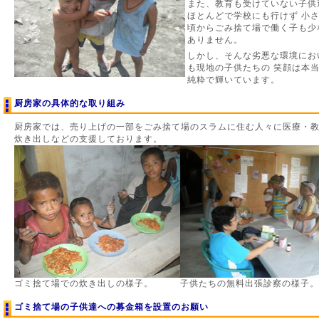
また、教育も受けていない子供
ほとんどで学校にも行けず 小
頃からごみ捨て場で働く子も少
ありません。
しかし、そんな劣悪な環境にお
も現地の子供たちの 笑顔は本
純粋で輝いています。
厨房家の具体的な取り組み
厨房家では、売り上げの一部をごみ捨て場のスラムに住む人々に医療・
炊き出しなどの支援しております。
ゴミ捨て場での炊き出しの様子。
子供たちの無料出張診察の様子。
ゴミ捨て場の子供達への募金箱を設置のお願い